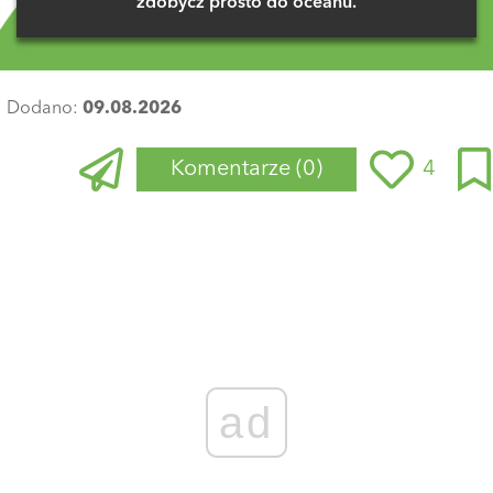
zdobycz prosto do oceanu.
Dodano:
09.08.2026
Komentarze
(0)
4
Zaloguj się
, aby dodać komentarz
ad