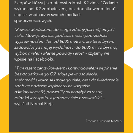
Szerpów którzy jako pierwsi zdobyli K2 zimą. "Zadanie
wykonane! K2 zdobyte zimą bez dodatkowego tlenu" -
napisał wspinacz w swoich mediach
społecznościowych.
"Zawsze wiedziałem, do czego zdolny jest mój umysł i
ciało. Mówiąc wprost, podczas moich poprzednich
wypraw nosiłem tlen od 8000 metrów, ale teraz byłem
zadowolony z mojej wydolności do 8000 m. To był mój
wybór, miałem własne powody i etos"
- czytamy we
wpisie na Facebooku.
"Tym razem zaryzykowałem i kontynuowałem wspinanie
bez dodatkowego O2. Moja pewność siebie,
znajomość swoich sił i mojego ciała, oraz doświadczenie
zdobyte podczas wspinaczki na wszystkie
ośmiotysięczniki, pozwoliły mi nadążyć za resztą
członków zespołu, a jednocześnie przewodzić"
–
wyjaśnił Nirmal Purja.
Źródło:
eurosport.tvn24.pl