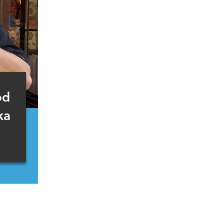
od
ka