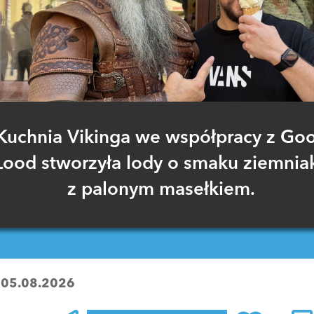
Kuchnia Vikinga we współpracy z Go
Lood stworzyła lody o smaku ziemnia
z palonym masełkiem.
:
05.08.2026