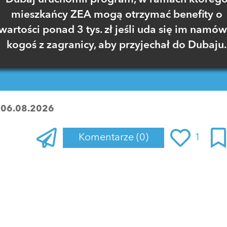
mieszkańcy ZEA mogą otrzymać benefity o
wartości ponad 3 tys. zł jeśli uda się im namów
kogoś z zagranicy, aby przyjechał do Dubaju.
:
06.08.2026
Komentarze
(0)
1
Zaloguj się
, aby dodać komentarz