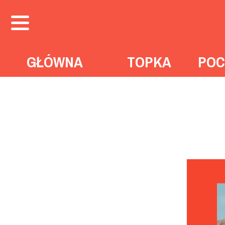
GŁÓWNA
TOPKA
POC