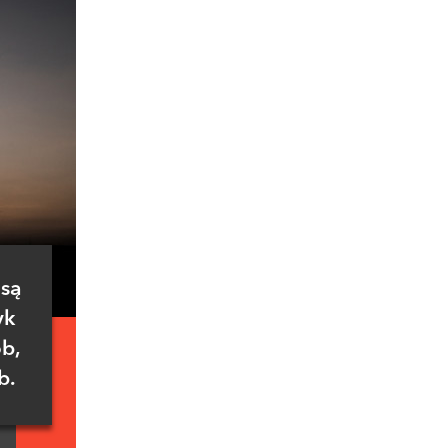
 są
yk
ób,
b.