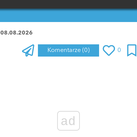
:
08.08.2026
Komentarze
(0)
0
Zaloguj się
, aby dodać komentarz
ad