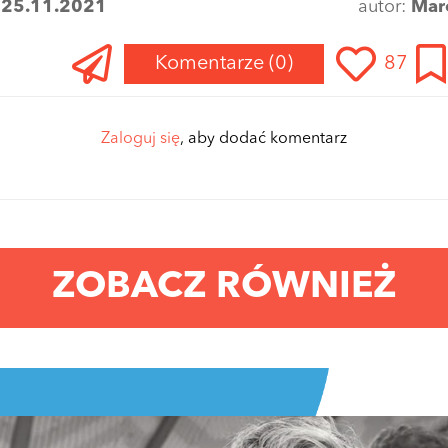
:
25.11.2021
autor:
Mar
Komentarze
(0)
87
Zaloguj się
, aby dodać komentarz
ZOBACZ RÓWNIEŻ