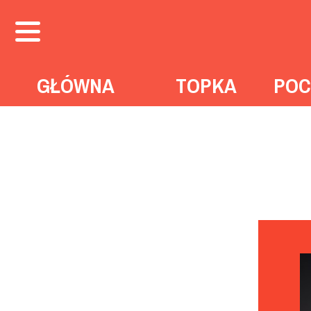
GŁÓWNA
TOPKA
POC