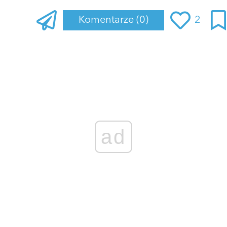
Komentarze
(0)
2
Zaloguj się
, aby dodać komentarz
ad