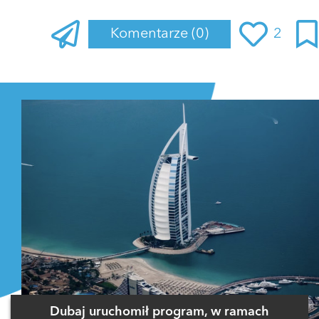
Komentarze
(0)
2
Zaloguj się
, aby dodać komentarz
Dubaj uruchomił program, w ramach