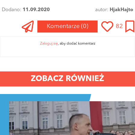
Dodano:
11.09.2020
autor:
HjakHajto
Komentarze
(0)
82
Zaloguj się
, aby dodać komentarz
ZOBACZ RÓWNIEŻ