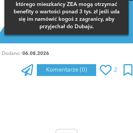
którego mieszkańcy ZEA mogą otrzymać
benefity o wartości ponad 3 tys. zł jeśli uda
się im namówić kogoś z zagranicy, aby
przyjechał do Dubaju.
Dodano:
06.08.2026
Komentarze
(0)
2
Zaloguj się
, aby dodać komentarz