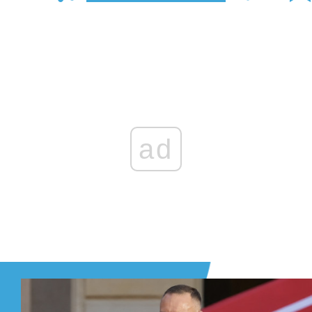
Zaloguj się
, aby dodać komentarz
ad