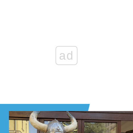
Zaloguj się
, aby dodać komentarz
ad