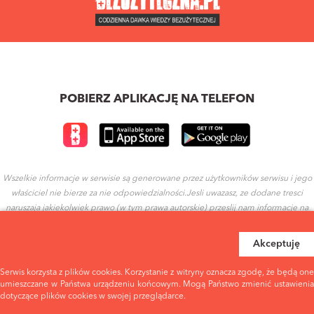
POBIERZ APLIKACJĘ NA TELEFON
Wszelkie informacje w serwisie są generowane przez użytkowników serwisu i jego
właściciel nie bierze za nie odpowiedzialności.Jesli uwazasz, ze dodane tresci
naruszaja jakiekolwiek prawo (w tym prawa autorskie) przeslij nam informacje na
ten temat.
Akceptuję
REGULAMIN
POLITYKA PRYWATNOŚCI
Serwis korzysta z plików cookies. Korzystanie z witryny oznacza zgodę, że będą one
umieszczane w Państwa urządzeniu końcowym. Mogą Państwo zmienić ustawienia
dotyczące plików cookies w swojej przeglądarce.
WARUNKI UŻYTKOWANIA
EULA - WARUNKI UŻYTKOWANIA