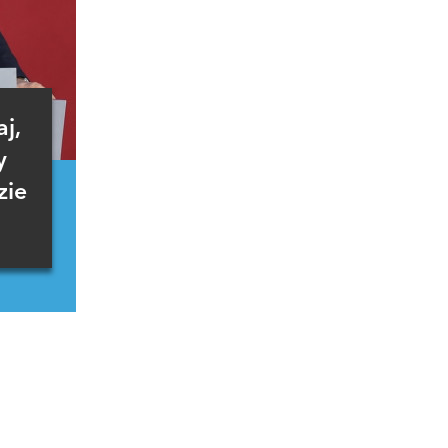
j,
y
zie