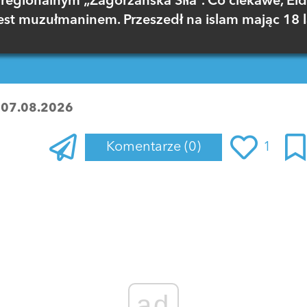
regionalnym „Zagórzańska Siła”. Co ciekawe, El
est muzułmaninem. Przeszedł na islam mając 18 l
:
07.08.2026
Komentarze
(0)
1
Zaloguj się
, aby dodać komentarz
ad