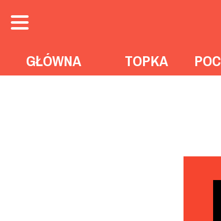
GŁÓWNA
TOPKA
POC