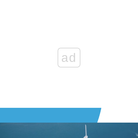
Zaloguj się
, aby dodać komentarz
ad