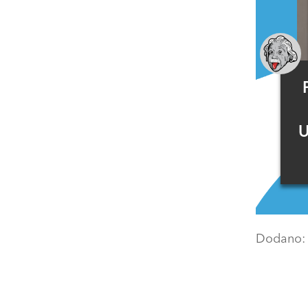
U
Dodano