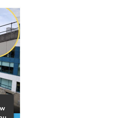
 w
chu