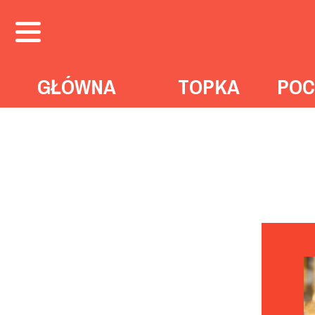
GŁÓWNA
TOPKA
POC