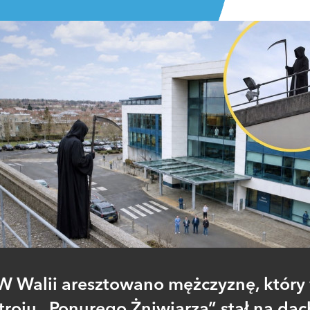
W Walii aresztowano mężczyznę, który
troju „Ponurego Żniwiarza” stał na da