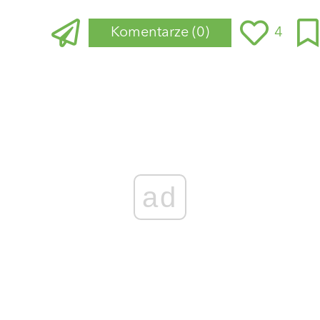
Komentarze
(0)
4
Zaloguj się
, aby dodać komentarz
ad