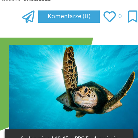
Komentarze
(0)
0
Zaloguj się
, aby dodać komentarz