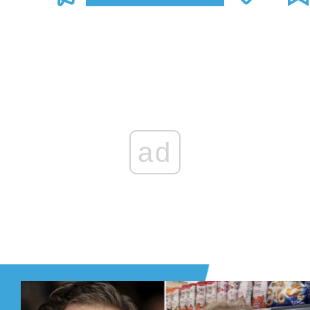
Zaloguj się
, aby dodać komentarz
ad