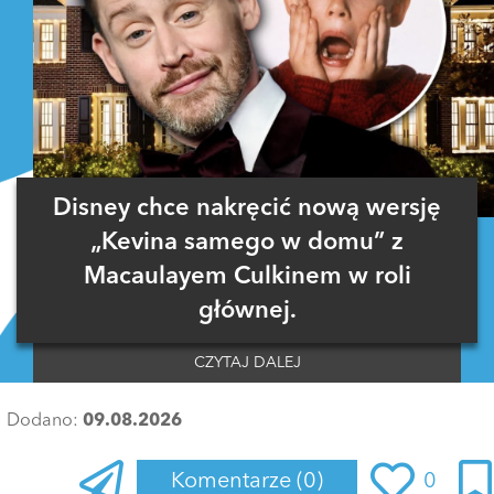
Disney chce nakręcić nową wersję
„Kevina samego w domu” z
Macaulayem Culkinem w roli
głównej.
CZYTAJ DALEJ
Dodano:
09.08.2026
Komentarze
(0)
0