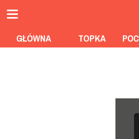
GŁÓWNA
TOPKA
POC