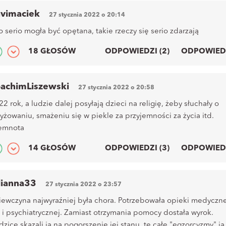
vimaciek
27 stycznia 2022 o 20:14
o serio mogła być opętana, takie rzeczy się serio zdarzają
18 GŁOSÓW
ODPOWIEDZI (2)
ODPOWIED
achimLiszewski
27 stycznia 2022 o 20:58
22 rok, a ludzie dalej posyłają dzieci na religię, żeby słuchały o
zyżowaniu, smażeniu się w piekle za przyjemności za życia itd.
emnota
14 GŁOSÓW
ODPOWIEDZI (3)
ODPOWIED
lianna33
27 stycznia 2022 o 23:57
iewczyna najwyraźniej była chora. Potrzebowała opieki medyczne
k i psychiatrycznej. Zamiast otrzymania pomocy dostała wyrok.
dzice skazali ją na pogorszenie jej stanu, te całe "egzorcyzmy" ją