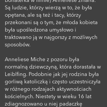
bohaterka w filmie) Anneliese zmarła.
Są ludzie, którzy wierzą w to, że była
opętana, ale są też i tacy, którzy
przekonani są o tym, że młoda kobieta
była upośledzona umysłowo i
traktowano ją w najgorszy z możliwych
sposobów.
Anneliese Miche z pozoru była
normalną dziewczyną, która dorastała w
Leiblfing. Podobnie jak jej rodzina była
gorliwą katoliczką i często uczestniczyła
w różnego rodzajach aktywnościach
kościelnych. Niestety w wieku 16 lat
zdiagnozowano u niej padaczkę