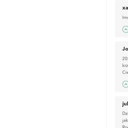
xa
Im
Jo
20
kr
Ci
ju
Dz
ja
Ro