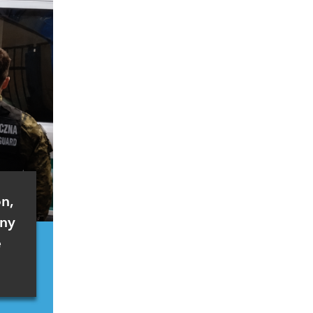
n,
ony
e