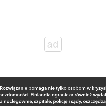
Zaloguj się
, aby dodać komentarz
ad
Rozwiązanie pomaga nie tylko osobom w kryzys
bezdomności. Finlandia ogranicza również wydat
a noclegownie, szpitale, policję i sądy, oszczędza