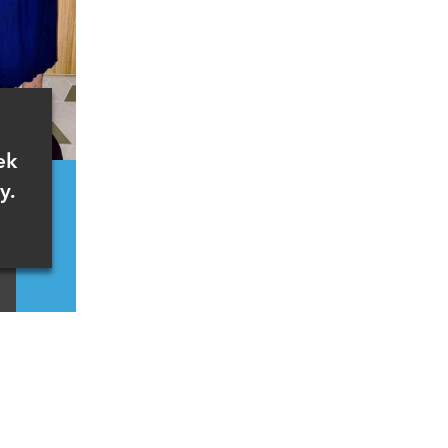
ek
y.