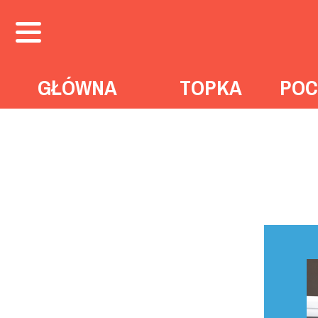
GŁÓWNA
TOPKA
POC