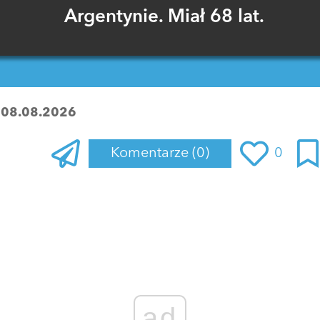
Argentynie. Miał 68 lat.
:
08.08.2026
Komentarze
(0)
0
Zaloguj się
, aby dodać komentarz
ad