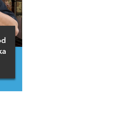
od
ka