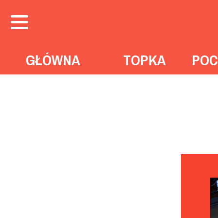
GŁÓWNA
TOPKA
POC