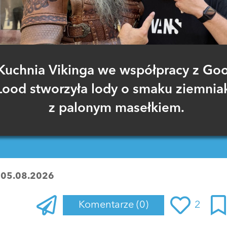
Kuchnia Vikinga we współpracy z Go
Lood stworzyła lody o smaku ziemnia
z palonym masełkiem.
:
05.08.2026
Komentarze
(0)
2