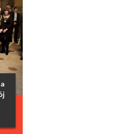
la
ój