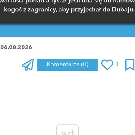
wartości ponad 3 tys. zł jeśli uda się im namów
kogoś z zagranicy, aby przyjechał do Dubaju.
:
06.08.2026
Komentarze
(0)
1
Zaloguj się
, aby dodać komentarz
ad