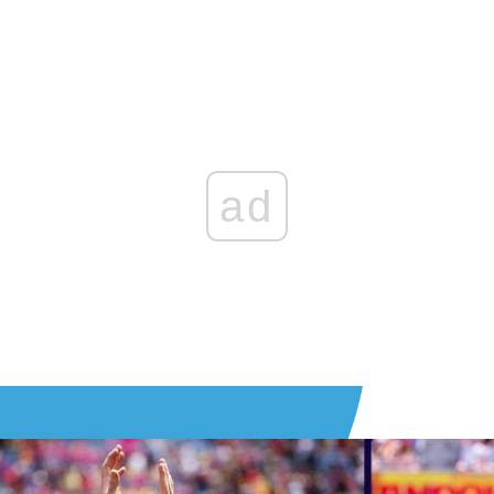
Zaloguj się
, aby dodać komentarz
ad