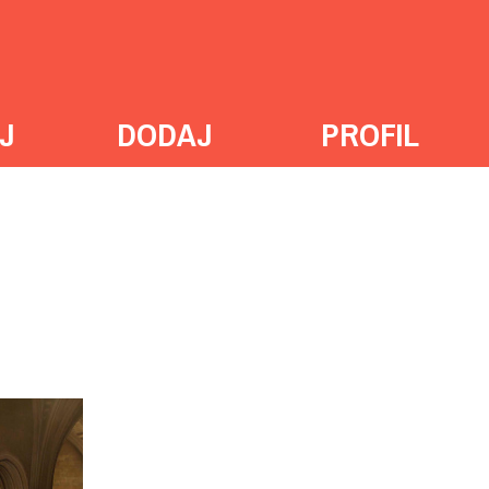
J
DODAJ
PROFIL