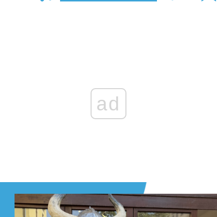
Zaloguj się
, aby dodać komentarz
ad