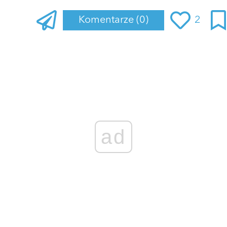
Komentarze
(0)
2
Zaloguj się
, aby dodać komentarz
ad