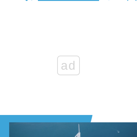
Zaloguj się
, aby dodać komentarz
ad