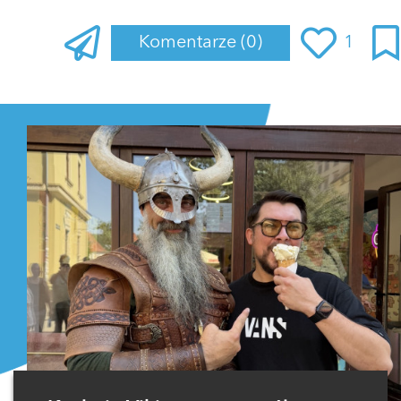
Komentarze
(0)
1
Zaloguj się
, aby dodać komentarz