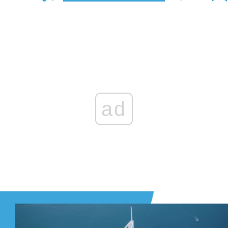
Zaloguj się
, aby dodać komentarz
ad