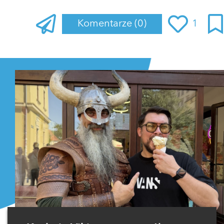
Komentarze
(0)
1
Zaloguj się
, aby dodać komentarz