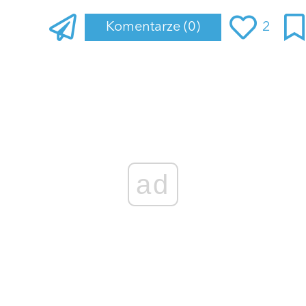
Komentarze
(0)
2
Zaloguj się
, aby dodać komentarz
ad