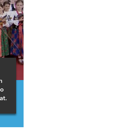
u
m
do
at.