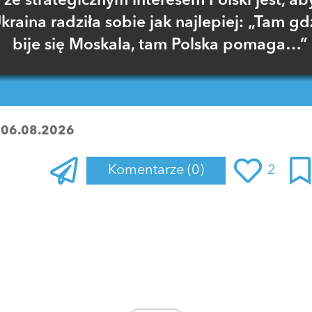
że strategicznym interesem Polski jest, ab
kraina radziła sobie jak najlepiej: „Tam gd
bije się Moskala, tam Polska pomaga…”
:
06.08.2026
Komentarze
(0)
2
Zaloguj się
, aby dodać komentarz