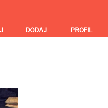
J
DODAJ
PROFIL