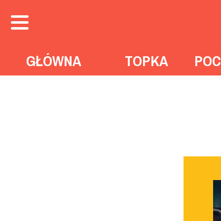
GŁÓWNA
TOPKA
POC