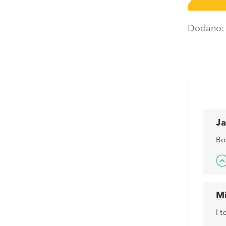
Dodano
J
Bo
M
I t