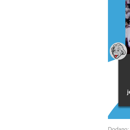
j
Dodano