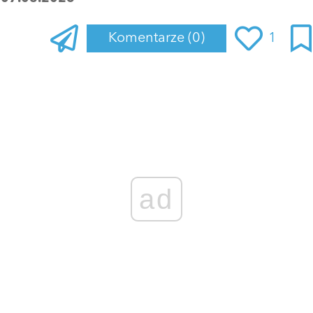
Komentarze
(0)
1
Zaloguj się
, aby dodać komentarz
ad