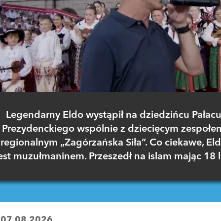
Legendarny Eldo wystąpił na dziedzińcu Pałac
Prezydenckiego wspólnie z dziecięcym zespołe
regionalnym „Zagórzańska Siła”. Co ciekawe, El
est muzułmaninem. Przeszedł na islam mając 18 l
:
07.08.2026