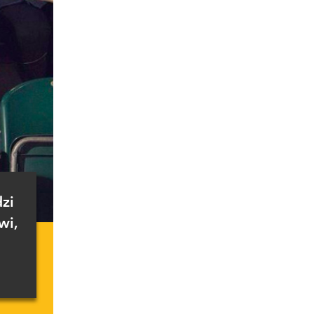
zi
wi,