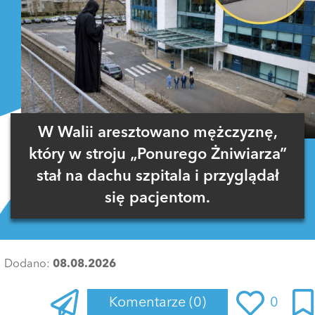
W Walii aresztowano mężczyznę,
który w stroju „Ponurego Żniwiarza”
stał na dachu szpitala i przyglądał
się pacjentom.
Dodano:
08.08.2026
Komentarze
(0)
0