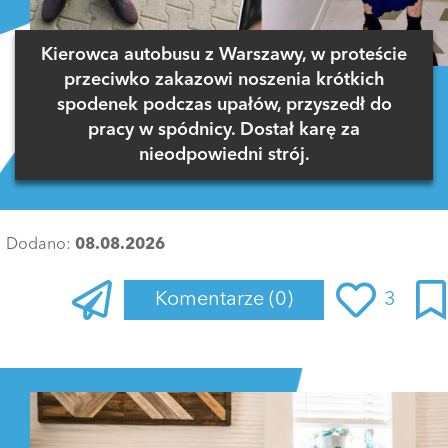
Kierowca autobusu z Warszawy, w proteście
przeciwko zakazowi noszenia krótkich
spodenek podczas upałów, przyszedł do
pracy w spódnicy. Dostał karę za
nieodpowiedni strój.
Dodano:
08.08.2026
Komentarze
(0)
3
Zaloguj się
, aby dodać komentarz