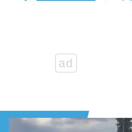
Zaloguj się
, aby dodać komentarz
ad