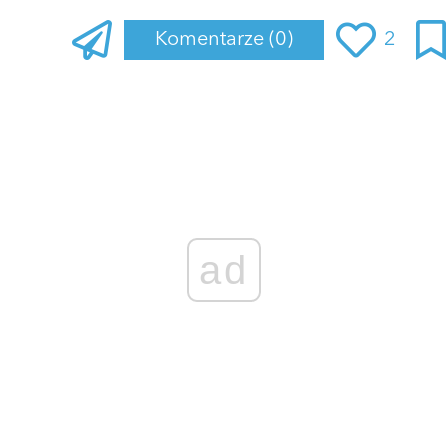
Komentarze
(0)
2
Zaloguj się
, aby dodać komentarz
ad