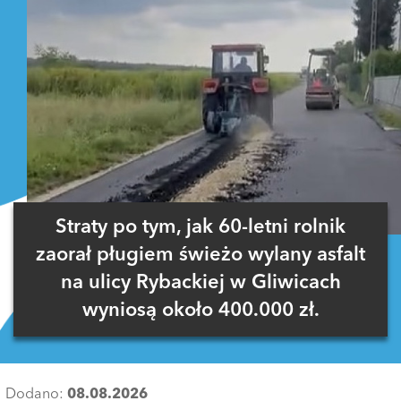
Straty po tym, jak 60-letni rolnik
zaorał pługiem świeżo wylany asfalt
na ulicy Rybackiej w Gliwicach
wyniosą około 400.000 zł.
Dodano:
08.08.2026