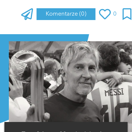
Komentarze
(0)
0
Zaloguj się
, aby dodać komentarz