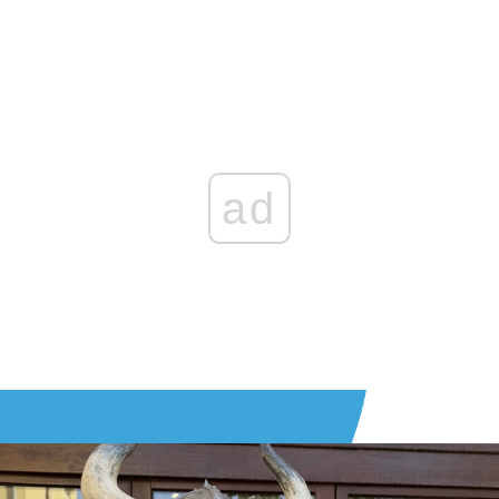
Zaloguj się
, aby dodać komentarz
ad