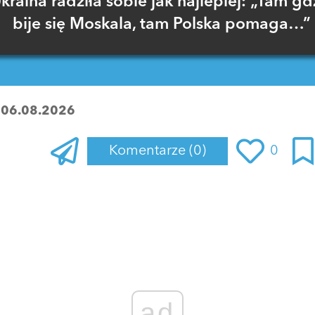
kraina radziła sobie jak najlepiej: „Tam gd
bije się Moskala, tam Polska pomaga…”
:
06.08.2026
Komentarze
(0)
0
Zaloguj się
, aby dodać komentarz
ad