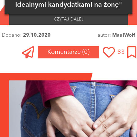
idealnymi kandydatkami na żonę"
CZYTAJ DALEJ
Dodano:
29.10.2020
autor:
MaulWolf
Komentarze
(0)
83