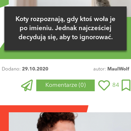
Koty rozpoznają, gdy ktoś woła je
po imieniu. Jednak najcześciej
decydują się, aby to ignorować.
Dodano:
29.10.2020
autor:
MaulWolf
Komentarze
(0)
84