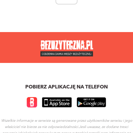
POBIERZ APLIKACJĘ NA TELEFON
Wszelkie informacje w serwisie są generowane przez użytkowników serwisu i jego
właściciel nie bierze za nie odpowiedzialności.Jesli uwazasz, ze dodane tresci