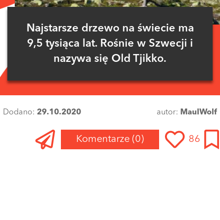
Najstarsze drzewo na świecie ma
9,5 tysiąca lat. Rośnie w Szwecji i
nazywa się Old Tjikko.
Dodano:
29.10.2020
autor:
MaulWolf
Komentarze
(0)
86