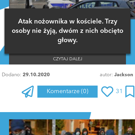
Atak nożownika w kościele. Trzy
osoby nie żyją, dwóm z nich obcięto
głowy.
CZYTAJ DALEJ
Dodano:
29.10.2020
autor:
Jackson
Komentarze
(0)
31