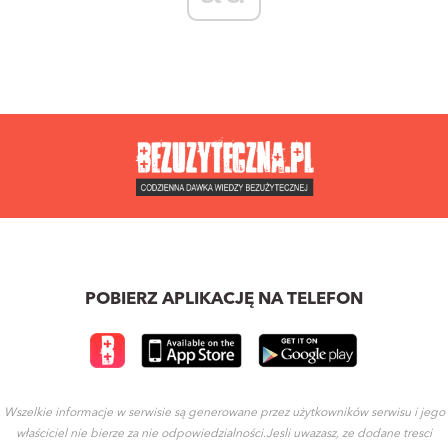
POBIERZ APLIKACJĘ NA TELEFON
Wszelkie informacje w serwisie są generowane przez użytkowników serwisu i jego
właściciel nie bierze za nie odpowiedzialności.Jesli uwazasz, ze dodane tresci