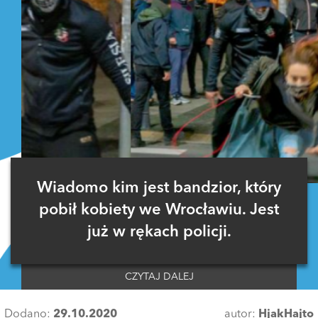
Wiadomo kim jest bandzior, który
pobił kobiety we Wrocławiu. Jest
już w rękach policji.
CZYTAJ DALEJ
Dodano:
29.10.2020
autor:
HjakHajto