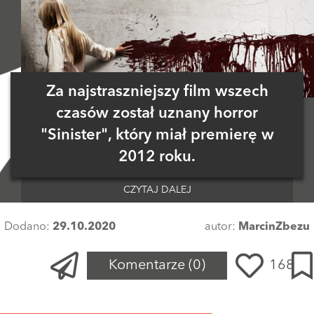
Za najstraszniejszy film wszech
czasów został uznany horror
"Sinister", który miał premierę w
2012 roku.
CZYTAJ DALEJ
Dodano:
29.10.2020
autor:
MarcinZbezu
Komentarze
(0)
168