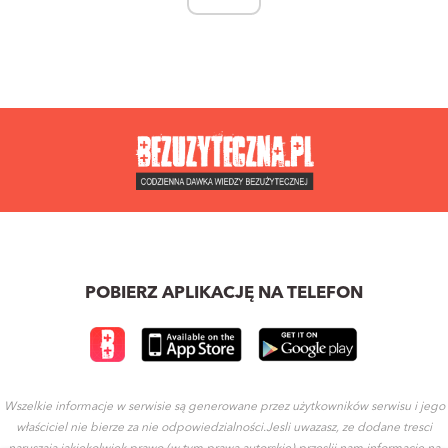
POBIERZ APLIKACJĘ NA TELEFON
Wszelkie informacje w serwisie są generowane przez użytkowników serwisu i jego
właściciel nie bierze za nie odpowiedzialności.Jesli uwazasz, ze dodane tresci