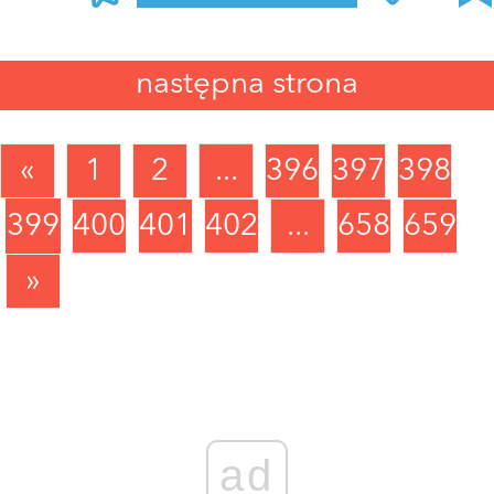
następna strona
«
1
2
...
396
397
398
399
400
401
402
...
658
659
»
ad