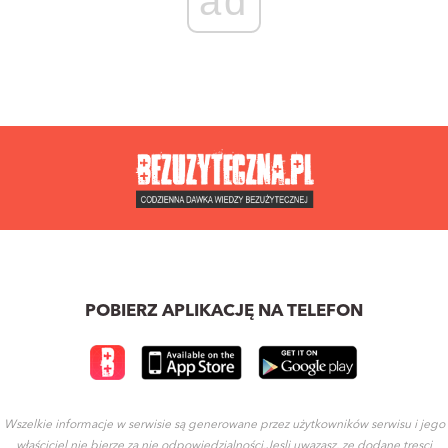
ad
POBIERZ APLIKACJĘ NA TELEFON
Wszelkie informacje w serwisie są generowane przez użytkowników serwisu i jego
właściciel nie bierze za nie odpowiedzialności.Jesli uwazasz, ze dodane tresci