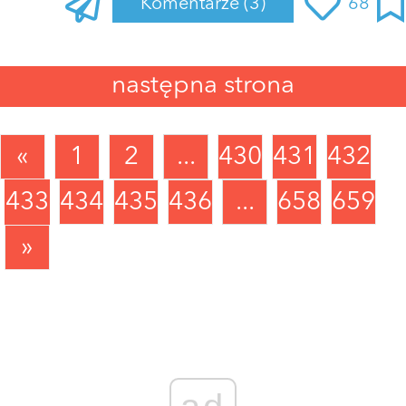
Komentarze
(3)
68
następna strona
«
1
2
...
430
431
432
433
434
435
436
...
658
659
»