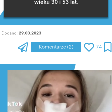
wieku 30 i 53 lat.
Dodano:
29.03.2023
Komentarze
(2)
74