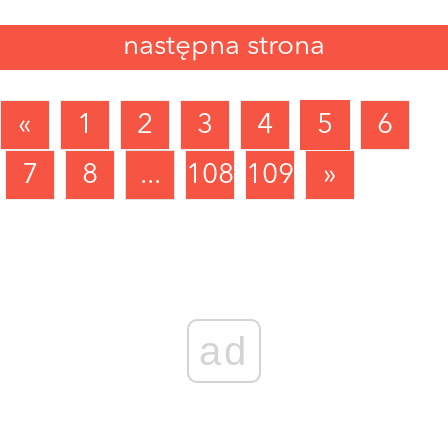
następna strona
«
1
2
3
4
5
6
7
8
...
1089
1090
»
ad