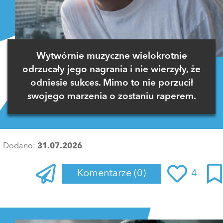
Wytwórnie muzyczne wielokrotnie
odrzucały jego nagrania i nie wierzyły, że
odniesie sukces. Mimo to nie porzucił
swojego marzenia o zostaniu raperem.
Dodano:
31.07.2026
Komentarze
(0)
4