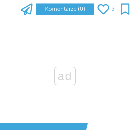
Komentarze
(0)
3
ad