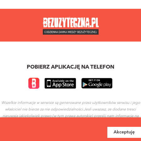
POBIERZ APLIKACJĘ NA TELEFON
Wszelkie informacje w serwisie są generowane przez użytkowników serwisu i jego
właściciel nie bierze za nie odpowiedzialności.Jesli uwazasz, ze dodane tresci
naruszaja jakiekolwiek prawo (w tym prawa autorskie) przeslij nam informacje na
ten temat.
Akceptuję