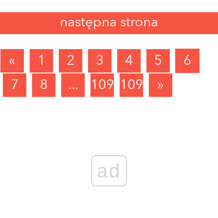
następna strona
«
1
2
3
4
5
6
7
8
...
1090
1091
»
ad