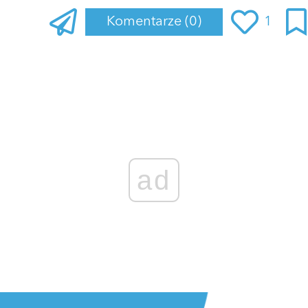
Komentarze
(0)
1
ad