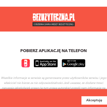
POBIERZ APLIKACJĘ NA TELEFON
Wszelkie informacje w serwisie są generowane przez użytkowników serwisu i jego
właściciel nie bierze za nie odpowiedzialności.Jesli uwazasz, ze dodane tresci
naruszaja jakiekolwiek prawo (w tym prawa autorskie) przeslij nam informacje na
ten temat.
Akceptuję