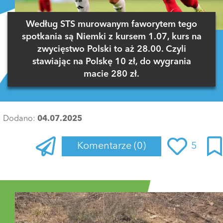
Według STS murowanym faworytem tego
spotkania są Niemki z kursem 1.07, kurs na
zwycięstwo Polski to aż 28.00. Czyli
stawiając na Polskę 10 zł, do wygrania
macie 280 zł.
Dodano:
04.07.2025
Komentarze
(0)
5
Zaloguj się
, aby dodać komentarz