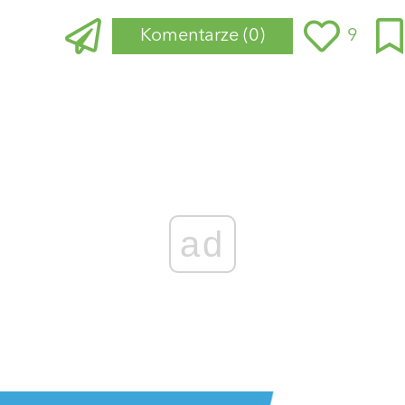
Komentarze
(0)
9
Zaloguj się
, aby dodać komentarz
ad