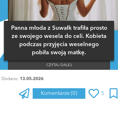
Panna młoda z Suwałk trafiła prosto
ze swojego wesela do celi. Kobieta
podczas przyjęcia weselnego
pobiła swoją matkę.
CZYTAJ DALEJ
Dodano:
13.05.2026
Komentarze
(0)
5
Zaloguj się
, aby dodać komentarz