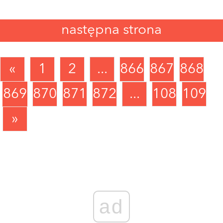
Zaloguj się
, aby dodać komentarz
następna strona
«
1
2
...
866
867
868
869
870
871
872
...
1089
1090
»
ad