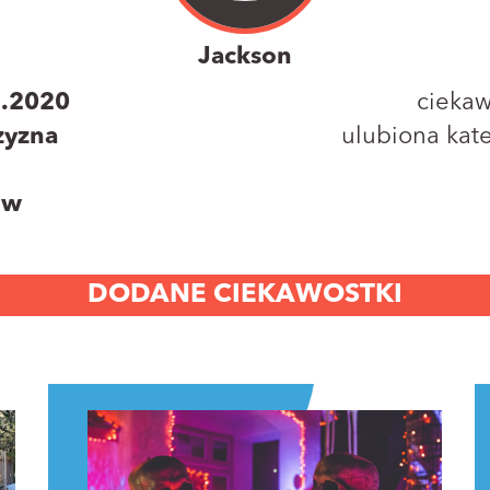
Jackson
7.2020
ciekaw
zyzna
ulubiona kate
ów
DODANE CIEKAWOSTKI