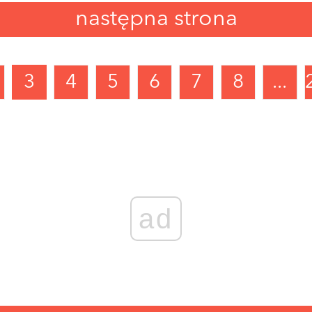
następna strona
3
4
5
6
7
8
...
ad