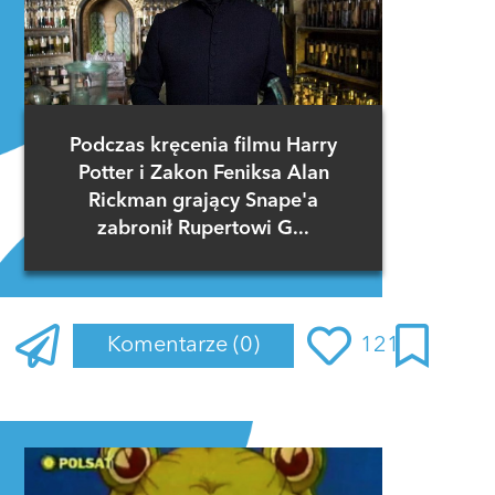
Podczas kręcenia filmu Harry
Potter i Zakon Feniksa Alan
Rickman grający Snape'a
zabronił Rupertowi G...
Komentarze
(0)
121