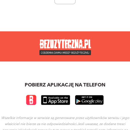
POBIERZ APLIKACJĘ NA TELEFON
Wszelkie informacje w serwisie są generowane przez użytkowników serwisu i jego
właściciel nie bierze za nie odpowiedzialności.Jesli uwazasz, ze dodane tresci