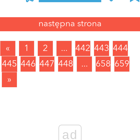
następna strona
«
1
2
...
442
443
444
445
446
447
448
...
658
659
»
ad