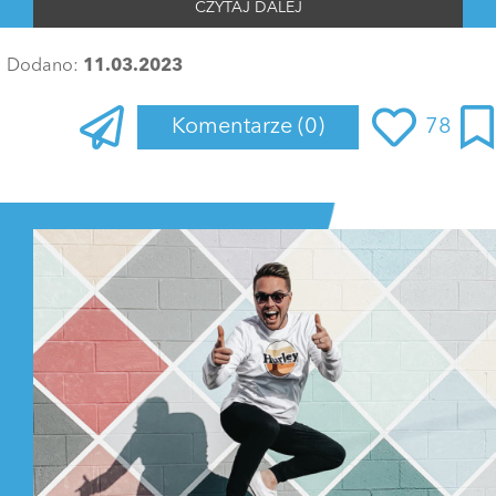
CZYTAJ DALEJ
Dodano:
11.03.2023
Komentarze
(0)
78