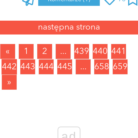
następna strona
«
1
2
...
439
440
441
442
443
444
445
...
658
659
»
ad