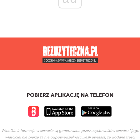
POBIERZ APLIKACJĘ NA TELEFON
Wszelkie informacje w serwisie są generowane przez użytkowników serwisu i jego
właściciel nie bierze za nie odpowiedzialności.Jesli uwazasz, ze dodane tresci