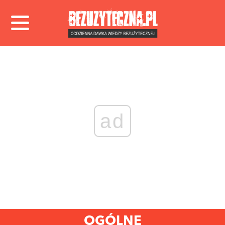
ad
OGÓLNE