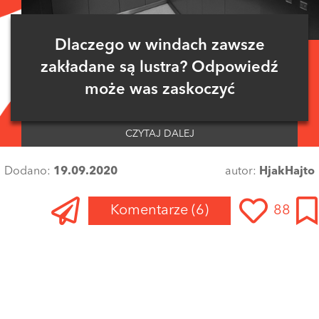
Dlaczego w windach zawsze
zakładane są lustra? Odpowiedź
może was zaskoczyć
CZYTAJ DALEJ
Dodano:
19.09.2020
autor:
HjakHajto
Komentarze
(6)
88