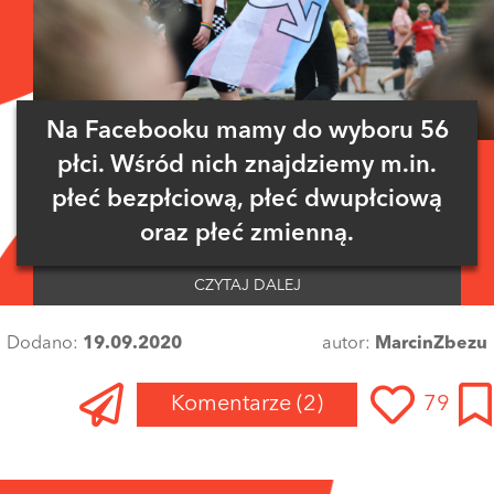
Na Facebooku mamy do wyboru 56
płci. Wśród nich znajdziemy m.in.
płeć bezpłciową, płeć dwupłciową
oraz płeć zmienną.
CZYTAJ DALEJ
Dodano:
19.09.2020
autor:
MarcinZbezu
Komentarze
(2)
79