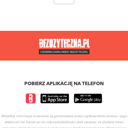
POBIERZ APLIKACJĘ NA TELEFON
Wszelkie informacje w serwisie są generowane przez użytkowników serwisu i jego
właściciel nie bierze za nie odpowiedzialności.Jesli uwazasz, ze dodane tresci