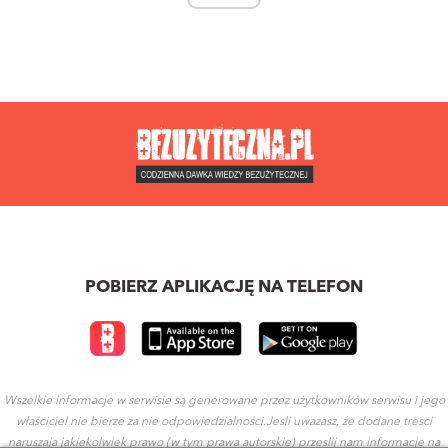
POBIERZ APLIKACJĘ NA TELEFON
Wszelkie informacje w serwisie są generowane przez użytkowników serwisu i jego
właściciel nie bierze za nie odpowiedzialności.Jesli uwazasz, ze dodane tresci
naruszaja jakiekolwiek prawo (w tym prawa autorskie) przeslij nam informacje na