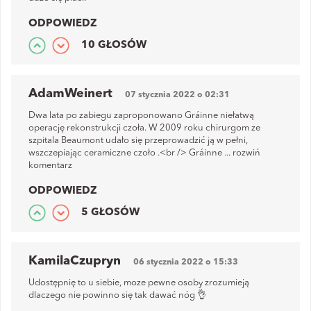
ODPOWIEDZ
10 GŁOSÓW
AdamWeinert
07 stycznia 2022 o 02:31
Dwa lata po zabiegu zaproponowano Gráinne niełatwą
operację rekonstrukcji czoła. W 2009 roku chirurgom ze
szpitala Beaumont udało się przeprowadzić ją w pełni,
wszczepiając ceramiczne czoło .<br /> Gráinne
...
rozwiń
komentarz
ODPOWIEDZ
5 GŁOSÓW
KamilaCzupryn
06 stycznia 2022 o 15:33
Udostępnię to u siebie, moze pewne osoby zrozumieją
dlaczego nie powinno się tak dawać nóg 👌