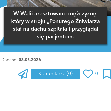
W Walii aresztowano mężczyznę,
który w stroju „Ponurego Żniwiarza
stał na dachu szpitala i przyglądał
się pacjentom.
Dodano:
08.08.2026
Komentarze
(0)
0
Zaloguj się
, aby dodać komentarz