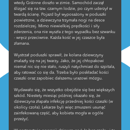
wtedy Gráinne doszło w zimie. Samochód zaczął
ślizgać się na tzw. czarnym lodzie, po czym uderzył w
twardą ścianę. Pojazd był wyposażony w poduszki
powietrzne, a dziewczyna trzymała nogi na desce
rozdzielczej. Mimo niewielkiej prędkości i siły
zderzenia, ona nie wyszła z tego wypadku bez szwanku
- wręcz przeciwnie. Każda kość w jej czaszce była
złamana.
Wystrzał poduszki sprawił, że kolana dziewczyny
znalazły się na jej twarzy. Jako, że jej chłopakowi
niemal nic się nie stało, ruszyli natychmiast do szpitala,
aby ratować co się da. Trzeba było poskładać kości
czaszki oraz zapobiec dalszemu urazowi mózgu.
Wydawało się, że wszystko obejdzie się bez większych
szkód. Niestety miesiąc później okazało się, że
dziewczyna złapała infekcję przedniej kości czaszki (w
okolicy czoła). Lekarze byli więc zmuszeni usunąć
zainfekowaną część, aby kobieta mogła w ogóle
przeżyć.