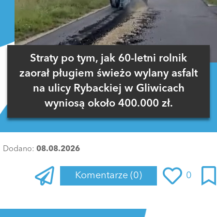
Straty po tym, jak 60-letni rolnik
zaorał pługiem świeżo wylany asfalt
na ulicy Rybackiej w Gliwicach
wyniosą około 400.000 zł.
Dodano:
08.08.2026
Komentarze
(0)
0
Zaloguj się
, aby dodać komentarz