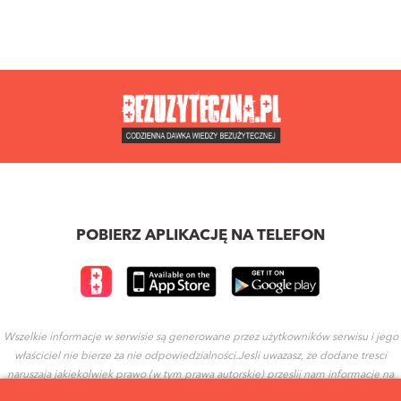
POBIERZ APLIKACJĘ NA TELEFON
Wszelkie informacje w serwisie są generowane przez użytkowników serwisu i jego
właściciel nie bierze za nie odpowiedzialności.Jesli uwazasz, ze dodane tresci
naruszaja jakiekolwiek prawo (w tym prawa autorskie) przeslij nam informacje na
ten temat.