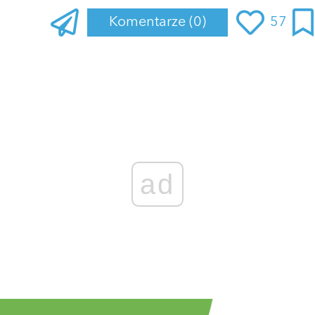
Komentarze
(0)
57
ad