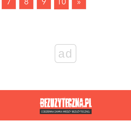
7
8
9
10
»
ad