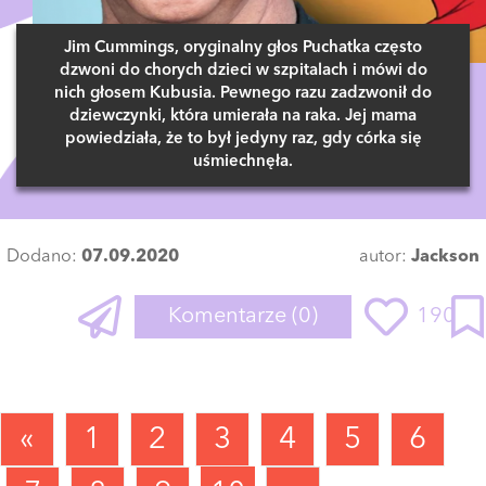
Jim Cummings, oryginalny głos Puchatka często
dzwoni do chorych dzieci w szpitalach i mówi do
nich głosem Kubusia. Pewnego razu zadzwonił do
dziewczynki, która umierała na raka. Jej mama
powiedziała, że to był jedyny raz, gdy córka się
uśmiechnęła.
Dodano:
07.09.2020
autor:
Jackson
Komentarze
(0)
190
«
1
2
3
4
5
6