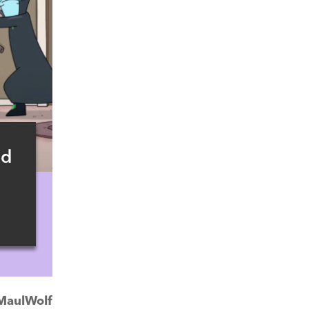
od
MaulWolf