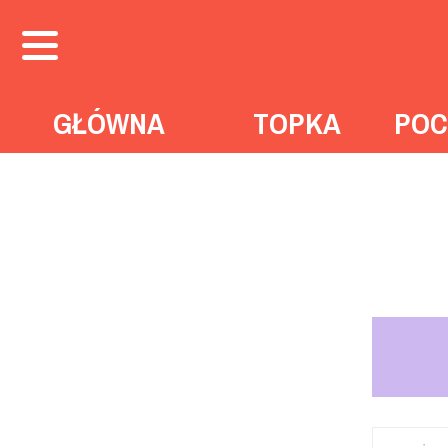
GŁÓWNA
TOPKA
POC