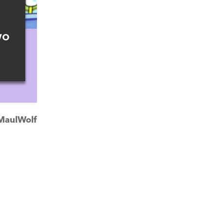
wo
MaulWolf