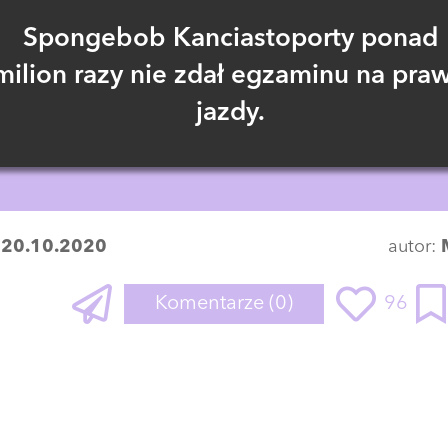
Spongebob Kanciastoporty ponad
milion razy nie zdał egzaminu na pra
jazdy.
:
20.10.2020
autor:
Komentarze
(0)
96