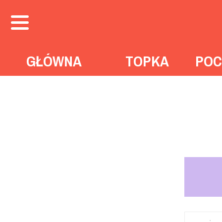
GŁÓWNA
TOPKA
POC