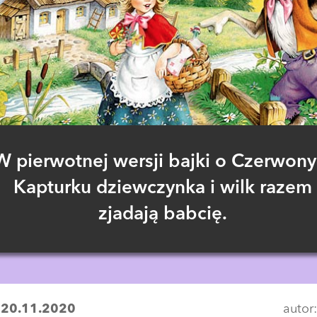
W pierwotnej wersji bajki o Czerwon
Kapturku dziewczynka i wilk razem
zjadają babcię.
:
20.11.2020
autor