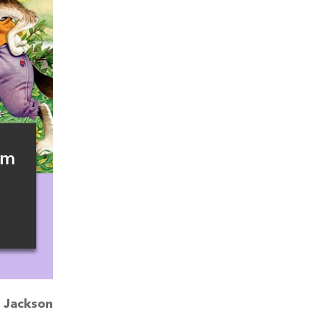
ym
:
Jackson