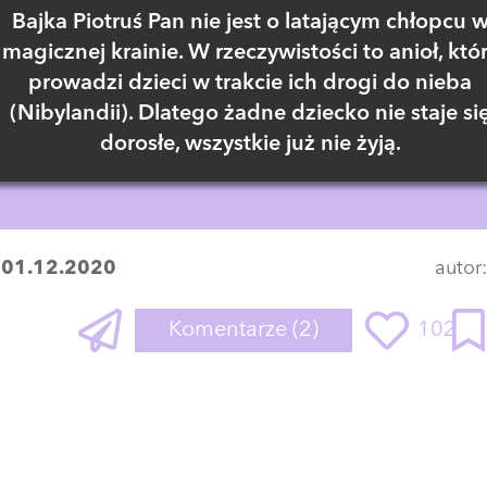
Bajka Piotruś Pan nie jest o latającym chłopcu 
magicznej krainie. W rzeczywistości to anioł, któ
prowadzi dzieci w trakcie ich drogi do nieba
(Nibylandii). Dlatego żadne dziecko nie staje si
dorosłe, wszystkie już nie żyją.
:
01.12.2020
autor
Komentarze
(2)
102