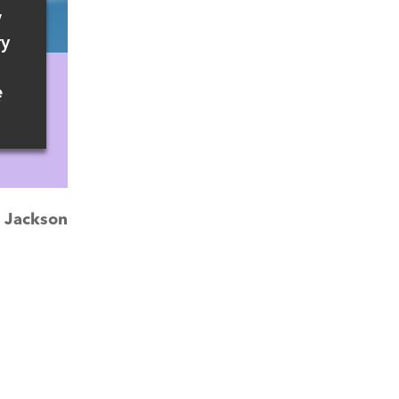
w
ry
ę
:
Jackson