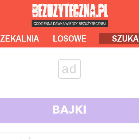
ZEKALNIA
LOSOWE
SZUKA
ad
BAJKI