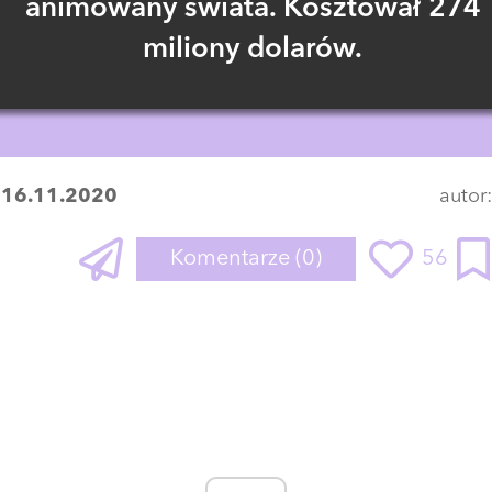
animowany świata. Kosztował 274
miliony dolarów.
:
16.11.2020
autor
Komentarze
(0)
56