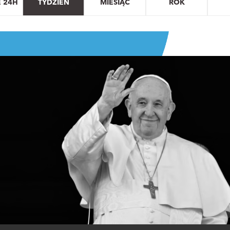
E 24H
TYDZIEŃ
MIESIĄC
ROK