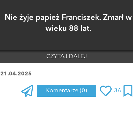
Nie żyje papież Franciszek. Zmarł w
wieku 88 lat.
CZYTAJ DALEJ
:
21.04.2025
Komentarze
(0)
36
Zaloguj się
, aby dodać komentarz