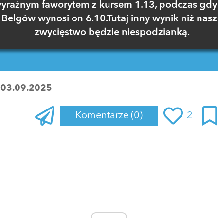
yraźnym faworytem z kursem 1.13, podczas gdy
Belgów wynosi on 6.10.Tutaj inny wynik niż nasz
zwycięstwo będzie niespodzianką.
:
03.09.2025
Komentarze
(0)
2
Zaloguj się
, aby dodać komentarz