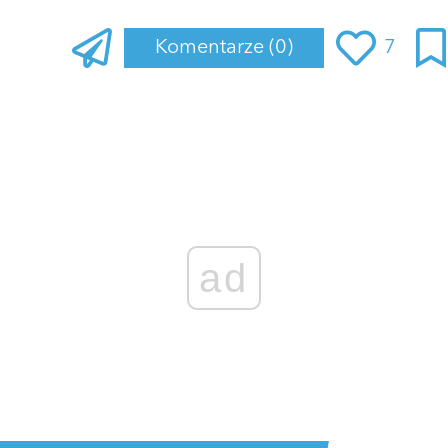
Komentarze
(0)
7
Zaloguj się
, aby dodać komentarz
ad