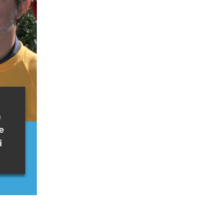
a
e
i