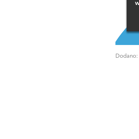
w
Dodano