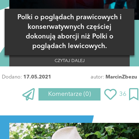
Polki o poglądach prawicowych i
konserwatywnych częściej
dokonują aborcji niż Polki o
poglądach lewicowych.
CZYTAJ DALEJ
Dodano:
17.05.2021
autor:
MarcinZbezu
Komentarze
(0)
36