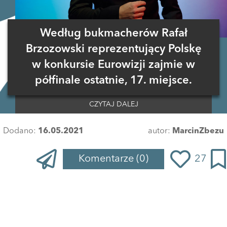
Według bukmacherów Rafał
Brzozowski reprezentujący Polskę
w konkursie Eurowizji zajmie w
półfinale ostatnie, 17. miejsce.
CZYTAJ DALEJ
Dodano:
16.05.2021
autor:
MarcinZbezu
Komentarze
(0)
27