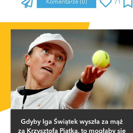
Komentarze
(0)
71
Gdyby Iga Świątek wyszła za mąż
za Krzysztofa Piątka, to mogłaby się