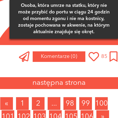
Osoba, która umrze na statku, który nie
może przybić do portu w ciągu 24 godzin
od momentu zgonu i nie ma kostnicy,
zostaje pochowana w akwenie, na którym
aktualnie znajduje się okręt.
Komentarze
(0)
85
następna strona
«
1
2
...
98
99
100
101
102
103
104
105
106
»