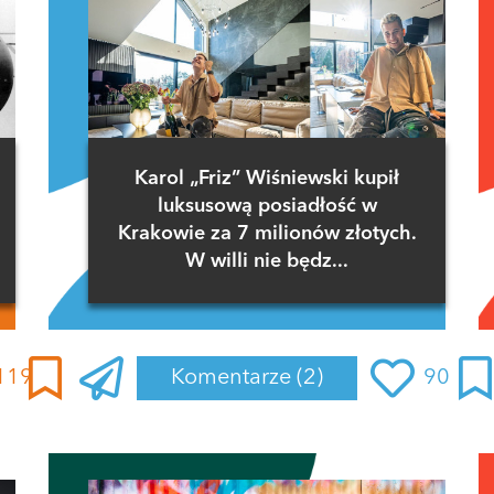
Karol „Friz” Wiśniewski kupił
luksusową posiadłość w
Krakowie za 7 milionów złotych.
W willi nie będz...
119
Komentarze
(2)
90