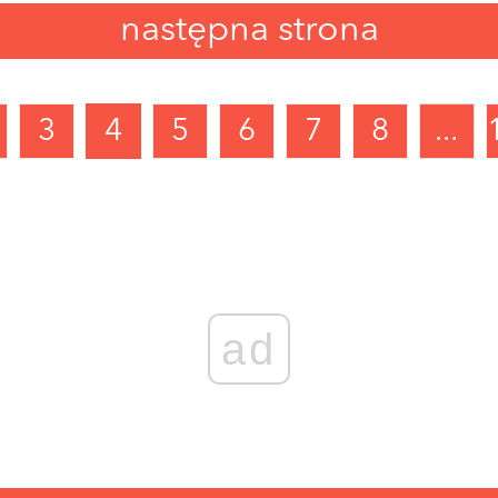
następna strona
3
4
5
6
7
8
...
ad