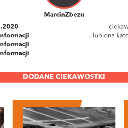
MarcinZbezu
9.2020
ciekaw
informacji
ulubiona kate
informacji
informacji
DODANE CIEKAWOSTKI