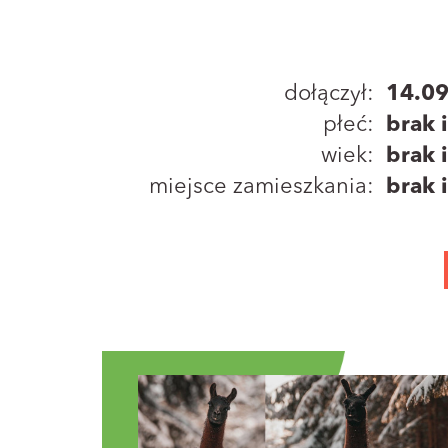
dołączył:
14.0
płeć:
brak 
wiek:
brak 
miejsce zamieszkania:
brak 