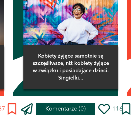
Kobiety żyjące samotnie są
szczęśliwsze, niż kobiety żyjące
w związku i posiadające dzieci.
Singielki...
87
Komentarze
(0)
116