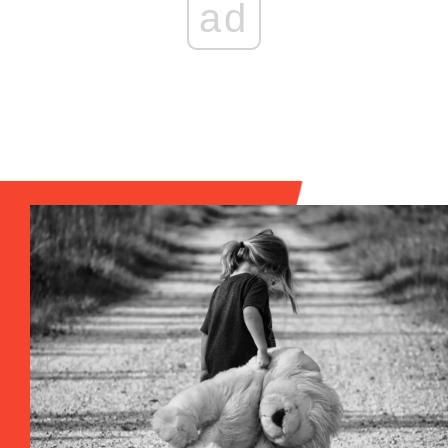
ad
52 GŁOSY
Jackson
07 stycznia 2022 o 15:25
Generalnie to Marina jest dosyć mocno odklejoną artystką.
Raz pozwoliła, aby ktoś ją bzykal na oczach męża…co było
traktowane jako sztuka 😀
ODPOWIEDZI (1)
ODPOWIEDZ
39 GŁOSÓW
HjakHajto
07 stycznia 2022 o 15:22
Wcale mnie to nie dziwi, jeśli ludziom nie da się granic to nie
mają hamulców. Wystarczy spojrzeć co się dzieje podczas
wojen. Taka ludzka natura.
ODPOWIEDZ
16 GŁOSÓW