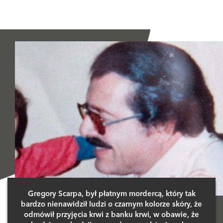
Czytając ten artykuł czułem się jakbym oglądał zieloną mile.
0 GŁOSÓW
ODPOWIEDZ
ODPOWIEDZ
4 GŁOSY
1 GŁOS
MarcinWojciechowski
07 stycznia 2022 o 00:17
ZenonTurecki
10 stycznia 2022 o 22:22
I dobrze
Chwyta za serce
ODPOWIEDZ
ODPOWIEDZ
3 GŁOSY
1 GŁOS
DawidBenkowski
03 stycznia 2022 o 12:32
EwaMazur
09 stycznia 2022 o 22:59
👏
:(
ODPOWIEDZ
ODPOWIEDZI (1)
ODPOWIEDZ
Gregory Scarpa, był płatnym mordercą, który tak
0 GŁOSÓW
0 GŁOSÓW
bardzo nienawidził ludzi o czarnym kolorze skóry, że
odmówił przyjęcia krwi z banku krwi, w obawie, że