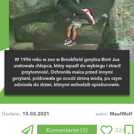
Aj
5 GŁOSÓW
ODPOWIEDZ
0 GŁOSÓW
MarcinWojciechowski
07 stycznia 2022 o 00:18
Cud
MartaGiersz
04 stycznia 2022 o 23:54
ODPOWIEDZ
Ups
2 GŁOSY
W 1996 roku w zoo w Brookfield gorylica Binti Jua
ODPOWIEDZ
uratowała chłopca, który wpadł do wybiegu i stracił
przytomność. Ochroniła malca przed innymi
0 GŁOSÓW
JulkaKubicka
gorylami, próbowała go ocucić zimną wodą, po czym
05 stycznia 2022 o 20:56
odniosła do drzwi, którymi wchodzili opiekunowie.
Ale fart
PatrykTrojanowski
05 stycznia 2022 o 02:01
ODPOWIEDZ
Głupota nie boli ale no...
1 GŁOS
Dodano:
15.03.2021
autor:
MaulWolf
ODPOWIEDZ
0 GŁOSÓW
BárbaraLeonowicz
16 stycznia 2022 o 21:00
Komentarze
(3)
324