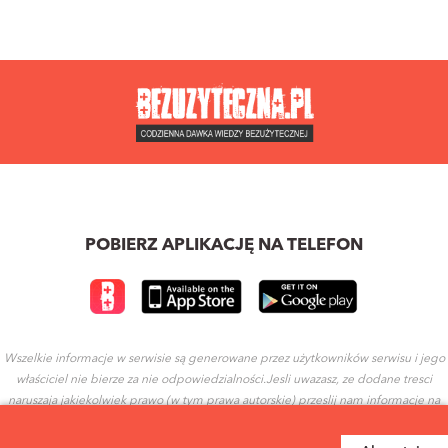
POBIERZ APLIKACJĘ NA TELEFON
Wszelkie informacje w serwisie są generowane przez użytkowników serwisu i jego
właściciel nie bierze za nie odpowiedzialności.Jesli uwazasz, ze dodane tresci
naruszaja jakiekolwiek prawo (w tym prawa autorskie) przeslij nam informacje na
ten temat.