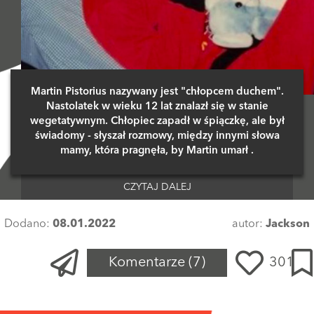
9 GŁOSÓW
KarolFurtok
10 stycznia 2022 o 15:11
Czytając ten artykuł czułem się jakbym oglądał zieloną mile.
Martin Pistorius nazywany jest "chłopcem duchem".
ODPOWIEDZ
Nastolatek w wieku 12 lat znalazł się w stanie
wegetatywnym. Chłopiec zapadł w śpiączkę, ale był
7 GŁOSÓW
świadomy - słyszał rozmowy, między innymi słowa
mamy, która pragnęła, by Martin umarł .
MagdalenaZugaj
10 stycznia 2022 o 00:15
CZYTAJ DALEJ
Historią był inspirowany poniekąd film Zielona mila, a
wcześniej książka S. Kinga
Dodano:
08.01.2022
autor:
Jackson
ODPOWIEDZI (1)
ODPOWIEDZ
6 GŁOSÓW
Komentarze
(7)
301
AlekPieczkowski
Zaloguj się
, aby dodać komentarz
09 stycznia 2022 o 21:29