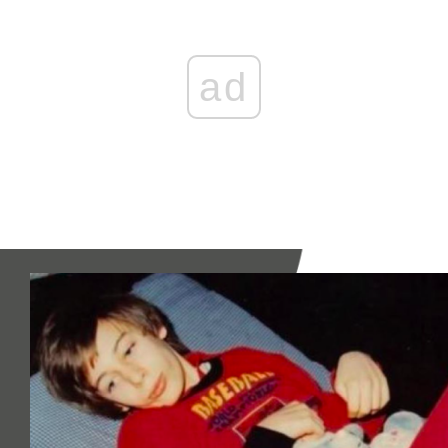
ODPOWIEDZ
45 GŁOSÓW
ad
KarolinaKalinowicz
10 stycznia 2022 o 01:59
I pomyśleć że takich przypadków gdzie niewinni ludzie zostają
skazani jest o wiele więcej. Jak można być taką gnidą
delikatnie mówiąc żeby skazać niewinną osobę na coś tak
okropnego. Kanalia z tego kto źle
...
rozwiń komentarz
ODPOWIEDZ
23 GŁOSY
BonuSick
09 stycznia 2022 o 21:48
Tylko bóg może nas sądzić.
ODPOWIEDZI (2)
ODPOWIEDZ