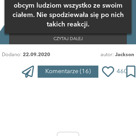
obcym ludziom wszystko ze swoim
ciałem. Nie spodziewała się po nich
takich reakcji.
CZYTAJ DALEJ
Dodano:
22.09.2020
autor:
Jackson
Komentarze
(16)
460
Zaloguj się
, aby dodać komentarz
SzymonRatajczak
07 stycznia 2022 o 14:27
Jak niewiele niektórym ludziom potrzeba aby przekroczyli
granice
ODPOWIEDZ