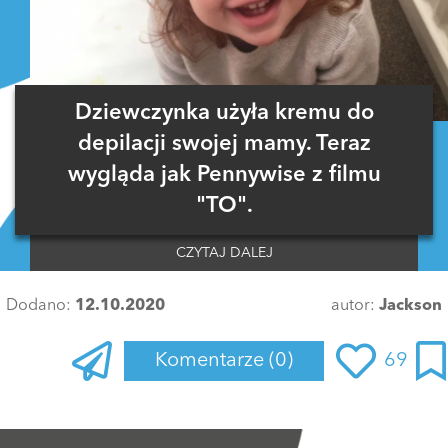
Dziewczynka użyła kremu do
depilacji swojej mamy. Teraz
wygląda jak Pennywise z filmu
"TO".
CZYTAJ DALEJ
Dodano:
12.10.2020
autor:
Jackson
Komentarze
(0)
69