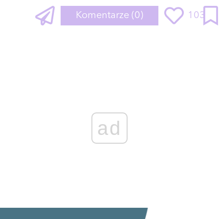
Komentarze
(0)
103
ad