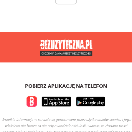
POBIERZ APLIKACJĘ NA TELEFON
Wszelkie informacje w serwisie są generowane przez użytkowników serwisu i jego
właściciel nie bierze za nie odpowiedzialności.Jesli uwazasz, ze dodane tresci