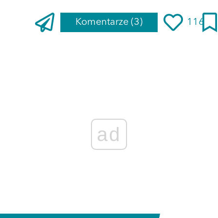
Komentarze
(3)
116
ad