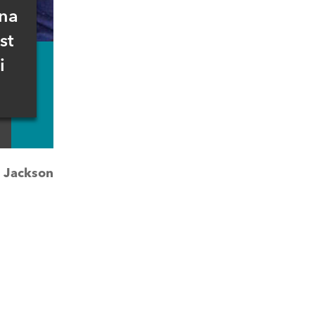
 na
st
i
:
Jackson