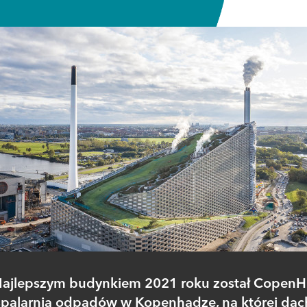
ajlepszym budynkiem 2021 roku został CopenHil
spalarnia odpadów w Kopenhadze, na której dac