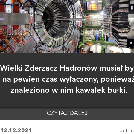
Wielki Zderzacz Hadronów musiał by
na pewien czas wyłączony, poniewa
znaleziono w nim kawałek bułki.
CZYTAJ DALEJ
:
12.12.2021
autor