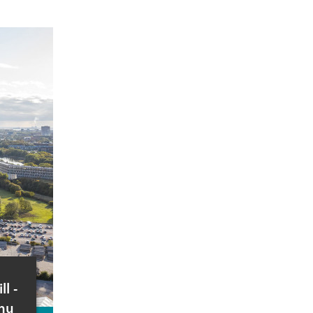
l -
hu