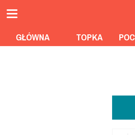
GŁÓWNA
TOPKA
POC