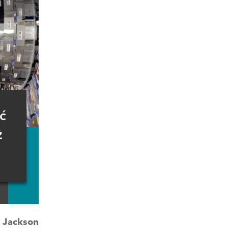
ć
ż
:
Jackson