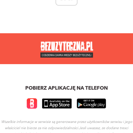
POBIERZ APLIKACJĘ NA TELEFON
Wszelkie informacje w serwisie są generowane przez użytkowników serwisu i jego
właściciel nie bierze za nie odpowiedzialności.Jesli uwazasz, ze dodane tresci