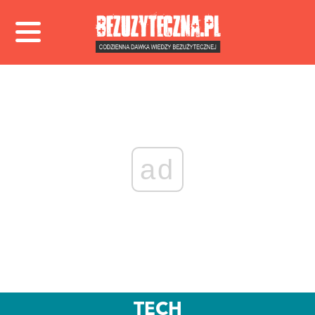
ad
TECH