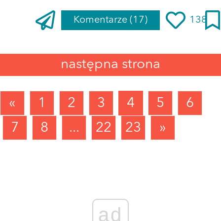
Komentarze
(17)
138
następna strona
«
1
2
3
4
5
6
7
8
...
22
23
»
ad