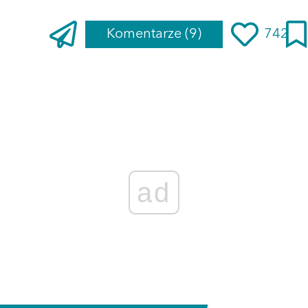
Komentarze
(9)
742
ad