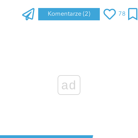
Komentarze
(2)
78
Zaloguj się
, aby dodać komentarz
EmilSerek
28 lutego 2023 o 13:43
Gdzie można wpłacić pieniądze?
ODPOWIEDZ
0 GŁOSÓW
ad
EmilSerek
28 lutego 2023 o 18:30
https://www.siepomaga.pl/roman-antsikewicz
ODPOWIEDZ
0 GŁOSÓW