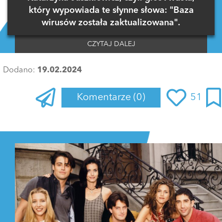
który wypowiada te słynne słowa: "Baza
wirusów została zaktualizowana".
CZYTAJ DALEJ
Dodano:
19.02.2024
Komentarze
(0)
51
Zaloguj się
, aby dodać komentarz