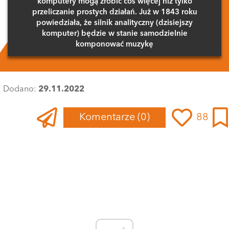
komputery mogą zrobić coś więcej niż tylko
przeliczanie prostych działań. Już w 1843 roku
powiedziała, że silnik analityczny (dzisiejszy
komputer) będzie w stanie samodzielnie
komponować muzykę
Dodano:
29.11.2022
Komentarze
(0)
88
Zaloguj się
, aby dodać komentarz