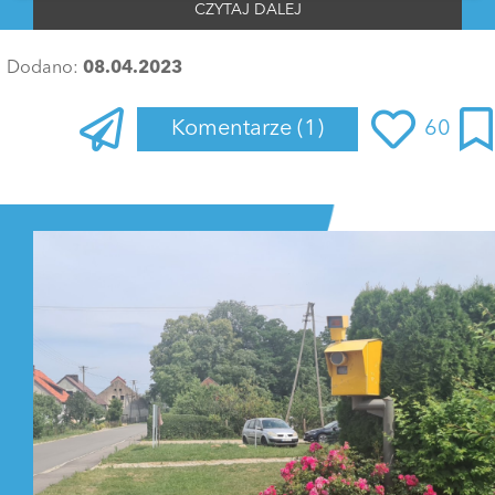
CZYTAJ DALEJ
Dodano:
08.04.2023
Komentarze
(1)
60
Zaloguj się
, aby dodać komentarz
parsley
09 kwietnia 2023 o 00:26
Idiotów nie trzeba siać, sami się rodzą
ODPOWIEDZ
0 GŁOSÓW