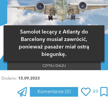
Samolot lecący z Atlanty do
Barcelony musiał zawrócić,
ponieważ pasażer miał ostrą
biegunkę.
CZYTAJ DALEJ
Dodano:
15.09.2023
Komentarze
(0)
49
Zaloguj się
, aby dodać komentarz