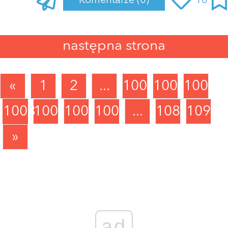
Komentarze
(0)
18
Zaloguj się
, aby dodać komentarz
następna strona
«
1
2
...
1000
1001
1002
1003
1004
1005
1006
...
1089
1090
»
ad