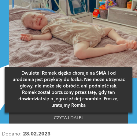
Skoro odszedł do innej mając taką gwiazdę u boku i dzieci to
musiało się psuć od dawna. Kij ma dwa końce. Ona sławna to
jeszcze jej wskaźniki poszybują w g&
...
rozwiń komentarz
ODPOWIEDZ
5 GŁOSÓW
Dwuletni Romek ciężko choruje na SMA i od
urodzenia jest przykuty do łóżka. Nie może utrzymać
głowy, nie może się obrócić, ani podnieść rąk.
Romek został porzucony przez tatę, gdy ten
dowiedział się o jego ciężkiej chorobie. Proszę,
uratujmy Romka
CZYTAJ DALEJ
Dodano:
28.02.2023