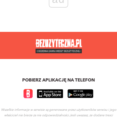
POBIERZ APLIKACJĘ NA TELEFON
Wszelkie informacje w serwisie są generowane przez użytkowników serwisu i jego
właściciel nie bierze za nie odpowiedzialności.Jesli uwazasz, ze dodane tresci