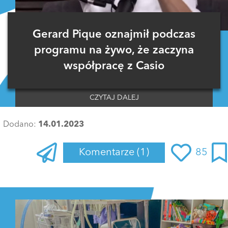
Gerard Pique oznajmił podczas
programu na żywo, że zaczyna
współpracę z Casio
CZYTAJ DALEJ
Dodano:
14.01.2023
Komentarze
(1)
85
Zaloguj się
, aby dodać komentarz
MonKuc
14 stycznia 2023 o 06:58
Każdy po rozstaniu cierpi. Jeden mniej drugi więcej, ale każdy.