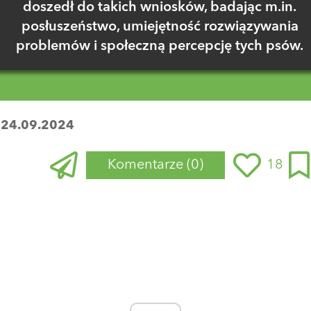
doszedł do takich wniosków, badając m.in.
posłuszeństwo, umiejętność rozwiązywania
problemów i społeczną percepcję tych psów.
:
24.09.2024
Komentarze
(0)
18
Zaloguj się
, aby dodać komentarz