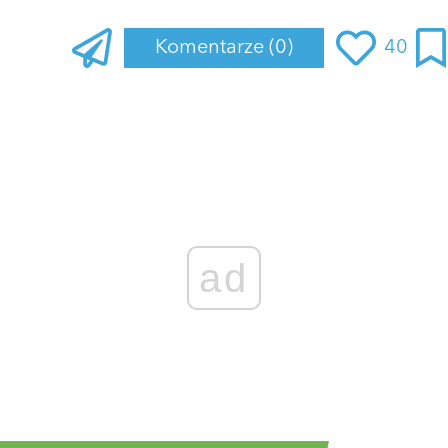
Komentarze
(0)
40
Zaloguj się
, aby dodać komentarz
ad