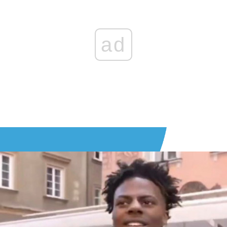
ekawe skąd sie tam wziela
0 GŁOSÓW
ODPOWIED
ad