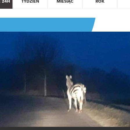
E 24H
TYDZIEŃ
MIESIĄC
ROK