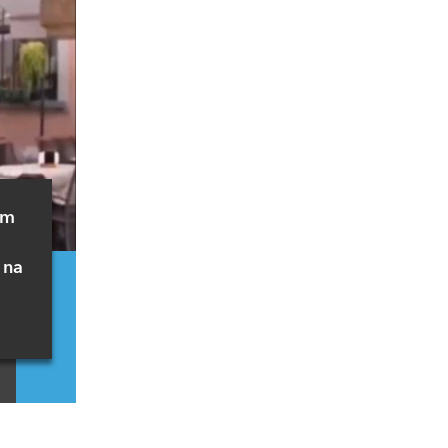
ym
 na