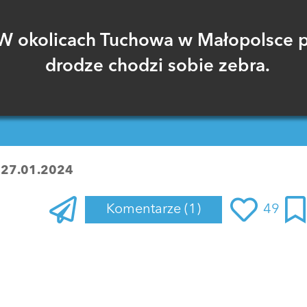
W okolicach Tuchowa w Małopolsce 
drodze chodzi sobie zebra.
:
27.01.2024
Komentarze
(1)
49
Zaloguj się
, aby dodać komentarz
aptor37
02 lutego 2024 o 21:23