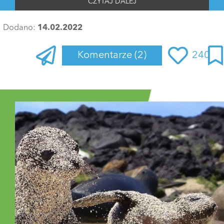
CZYTAJ DALEJ
Dodano:
14.02.2022
Komentarze
(2)
240
Zaloguj się
, aby dodać komentarz
EmiliaPasich
15 lutego 2022 o 17:00
Ile trwa podroz?
ODPOWIEDZI (1)
ODPOWIEDZ
1 GŁOS