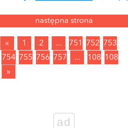
Zaloguj się
, aby dodać komentarz
następna strona
ZofiaQ
24 października 2023 o 11:03
W czym pomoc XDD
«
1
2
...
751
752
753
ODPOWIEDZ
0 GŁOSÓW
754
755
756
757
...
1088
1089
»
ad