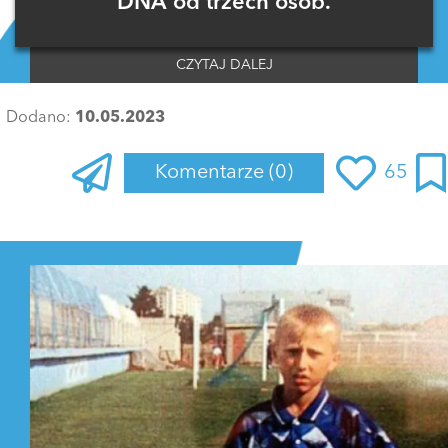
DNA od trzech osób.
CZYTAJ DALEJ
Dodano:
10.05.2023
Komentarze
(0)
65
Zaloguj się
, aby dodać komentarz