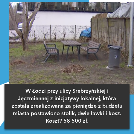
agathax
03 stycznia 2023 o 23:12
Ładna dziewczyna
ODPOWIEDZ
2 GŁOSY
W Łodzi przy ulicy Srebrzyńskiej i
Jęczmiennej z inicjatywy lokalnej, która
została zrealizowana za pieniądze z budżetu
miasta postawiono stolik, dwie ławki i kosz.
Koszt? 58 500 zł.