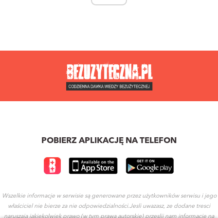
POBIERZ APLIKACJĘ NA TELEFON
Wszelkie informacje w serwisie są generowane przez użytkowników serwisu i jego
właściciel nie bierze za nie odpowiedzialności.Jesli uwazasz, ze dodane tresci
naruszaja jakiekolwiek prawo (w tym prawa autorskie) przeslij nam informacje na