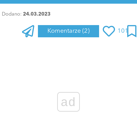
Dodano:
24.03.2023
Komentarze
(2)
101
Zaloguj się
, aby dodać komentarz
parsley
24 marca 2023 o 22:13
Chyba jakaś kontrola by się przydała???
ODPOWIEDZI (1)
ODPOWIEDZ
1 GŁOS
ad