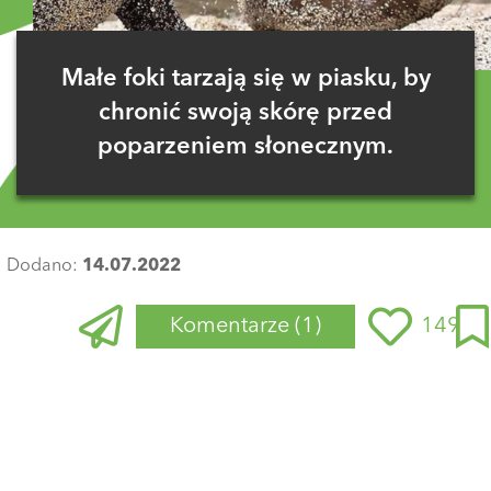
Małe foki tarzają się w piasku, by
chronić swoją skórę przed
poparzeniem słonecznym.
Dodano:
14.07.2022
Komentarze
(1)
149
Zaloguj się
, aby dodać komentarz
Poggers
21 lipca 2022 o 14:58
ja też tak robię