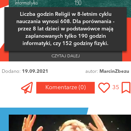
Liczba godzin Religii w 8-letnim cyklu
nauczania wynosi 608. Dla porównania -
przez 8 lat dzieci w podstawówce mają
zaplanowanych tylko 190 godzin
informatyki, czy 152 godziny fizyki.
CZYTAJ DALEJ
Dodano:
19.09.2021
autor:
MarcinZbezu
Komentarze
(0)
35
Zaloguj się
, aby dodać komentarz