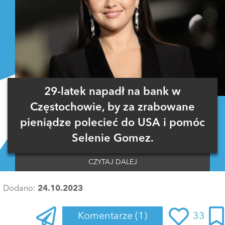
29-latek napadł na bank w
Częstochowie, by za zrabowane
pieniądze polecieć do USA i pomóc
Selenie Gomez.
CZYTAJ DALEJ
Dodano:
24.10.2023
Komentarze
(1)
33