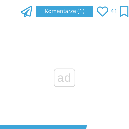
Komentarze
(1)
41
Zaloguj się
, aby dodać komentarz
MarcinBagrowicz
18 lutego 2022 o 18:19
No i jeszcze czas dotarcia fotonów do oczu, czyli prędkość
światła
ODPOWIEDZ
ad
2 GŁOSY