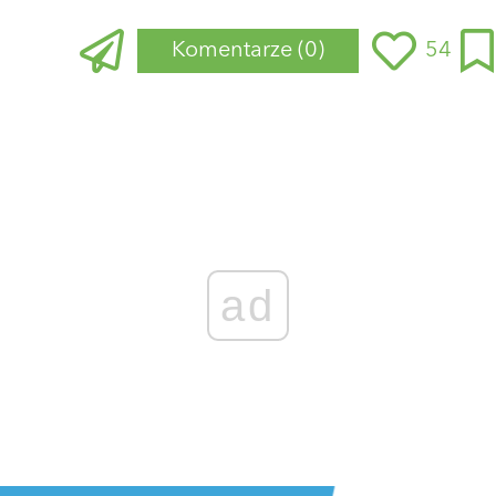
Komentarze
(0)
54
Zaloguj się
, aby dodać komentarz
ad