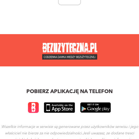
POBIERZ APLIKACJĘ NA TELEFON
Wszelkie informacje w serwisie są generowane przez użytkowników serwisu i jego
właściciel nie bierze za nie odpowiedzialności.Jesli uwazasz, ze dodane tresci