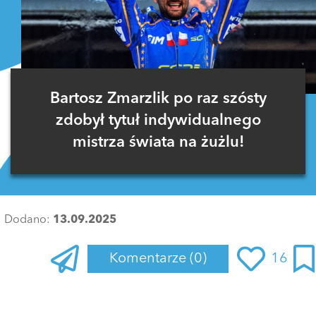
Bartosz Zmarzlik po raz szósty
zdobył tytuł indywidualnego
mistrza świata na żużlu!
Dodano:
13.09.2025
Komentarze
(0)
16
Zaloguj się
, aby dodać komentarz