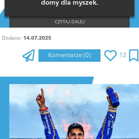
domy dla myszek.
CZYTAJ DALEJ
Dodano:
14.07.2025
Komentarze
(0)
12
Zaloguj się
, aby dodać komentarz