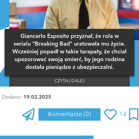
Giancarlo Esposito przyznał, że rola w
serialu "Breaking Bad" uratowała mu życie.
Wcześniej popadł w takie tarapaty, że chciał
upozorować swoją smierć, by jego rodzina
dostała pieniądze z ubezpieczalni.
CZYTAJ DALEJ
Dodano:
19.02.2025
Komentarze
(0)
14
Zaloguj się
, aby dodać komentarz