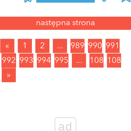
Zaloguj się
, aby dodać komentarz
następna strona
«
1
2
...
989
990
991
992
993
994
995
...
1088
1089
»
ad