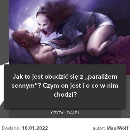
Jak to jest obudzić się z „paraliżem
sennym”? Czym on jest i o co w nim
chodzi?
CZYTAJ DALEJ
Dodano:
18.01.2022
autor:
MaulWolf