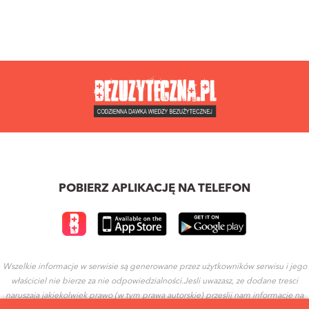
POBIERZ APLIKACJĘ NA TELEFON
Wszelkie informacje w serwisie są generowane przez użytkowników serwisu i jego
właściciel nie bierze za nie odpowiedzialności.Jesli uwazasz, ze dodane tresci
naruszaja jakiekolwiek prawo (w tym prawa autorskie) przeslij nam informacje na