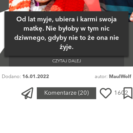
Od lat myje, ubiera i karmi swoja
matkę. Nie byłoby w tym nic
dziwnego, gdyby nie to że ona nie
żyje.
CZYTAJ DALEJ
Dodano:
16.01.2022
autor:
MaulWolf
Komentarze
(20)
1602