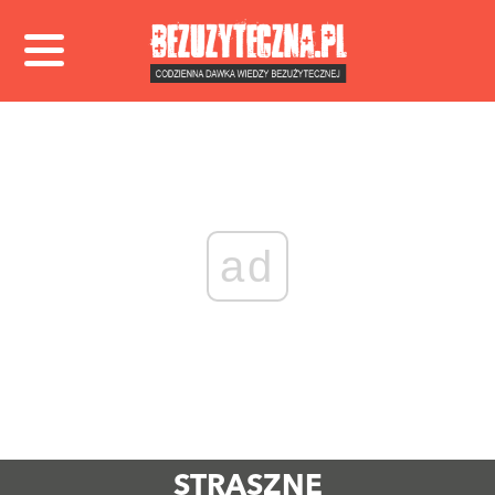
ad
STRASZNE